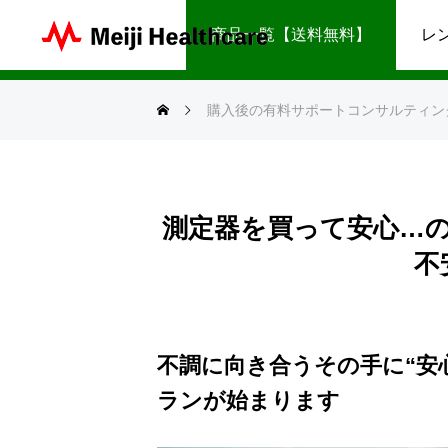
購入後の有料サポ
商品一覧【送料無料】
レ
購入後の有料サポートコンサルティン
測定器を買って安心…
不
不調に向き合うその手に“安
ランが始まります