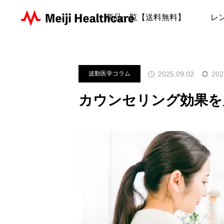
ブログ
波動医学コラム
カウ
商品一覧【送料無料】
レ
2025.09.02
202
波動医学コラム
カウンセリング効果を