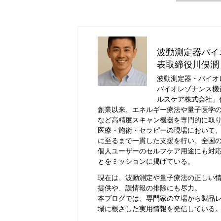
波動測定器バイ
表取締役川俣潤
波動測定器・バイオ
バイオレゾナンス機
ルスケア株式会社」
創業以来、エネルギー療法や量子医学の分野で
など高精度スキャン機器を専門的に取
医療・施術・セラピーの現場において
に至るまで一貫した支援を行い、全国
個人ユーザーのセルフケア用途にも対
とをミッションに掲げている。
現在は、波動測定や量子療法の正しい
提供や、誤情報の排除にも尽力。
本ブログでは、専門家の立場から製品
場に根ざした実用情報を発信している