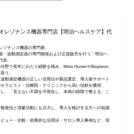
オレゾナンス機器専門店【明治ヘルスケア】代
レゾナンス機器の専門家。
器・波動測定器の専門開発および正規販売を行う「明治ヘ
代表。
長年にわたり経験を積み、Meta HunterやBioplasm
り扱う。
、波動測定機器の正しい活用法や製品選定、導入後サポート
のセラピスト・治療院・クリニックから高い信頼を獲得。
応し、「見えない不調を可視化し、未病の段階で整える」こ
情報発信と啓蒙活動にも注力し、導入を検討する方への知識
レビュー・比較・効果的な活用法・サロン導入事例など、現
。