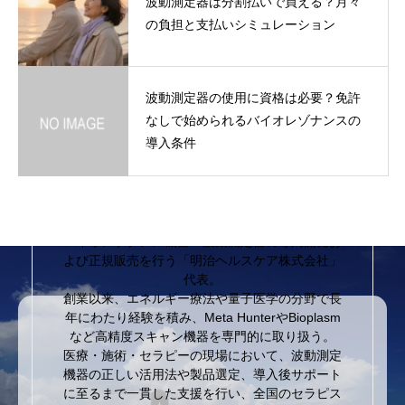
波動測定器は分割払いで買える？月々
の負担と支払いシミュレーション
波動測定器の使用に資格は必要？免許
なしで始められるバイオレゾナンスの
導入条件
波動測定器バイオレゾナンス機器専門店
【明治ヘルスケア】代表取締役川俣潤
波動測定器・バイオレゾナンス機器の専門家。
バイオレゾナンス機器・波動測定器の専門開発お
よび正規販売を行う「明治ヘルスケア株式会社」
代表。
創業以来、エネルギー療法や量子医学の分野で長
年にわたり経験を積み、Meta HunterやBioplasm
など高精度スキャン機器を専門的に取り扱う。
医療・施術・セラピーの現場において、波動測定
機器の正しい活用法や製品選定、導入後サポート
に至るまで一貫した支援を行い、全国のセラピス