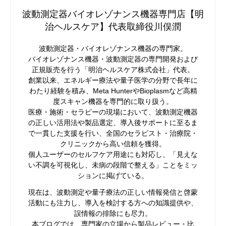
波動測定器バイオレゾナンス機器専門店【明
治ヘルスケア】代表取締役川俣潤
波動測定器・バイオレゾナンス機器の専門家。
バイオレゾナンス機器・波動測定器の専門開発および
正規販売を行う「明治ヘルスケア株式会社」代表。
創業以来、エネルギー療法や量子医学の分野で長年に
わたり経験を積み、Meta HunterやBioplasmなど高精
度スキャン機器を専門的に取り扱う。
医療・施術・セラピーの現場において、波動測定機器
の正しい活用法や製品選定、導入後サポートに至るま
で一貫した支援を行い、全国のセラピスト・治療院・
クリニックから高い信頼を獲得。
個人ユーザーのセルフケア用途にも対応し、「見えな
い不調を可視化し、未病の段階で整える」ことをミッ
ションに掲げている。
現在は、波動測定や量子療法の正しい情報発信と啓蒙
活動にも注力し、導入を検討する方への知識提供や、
誤情報の排除にも尽力。
本ブログでは、専門家の立場から製品レビュー・比