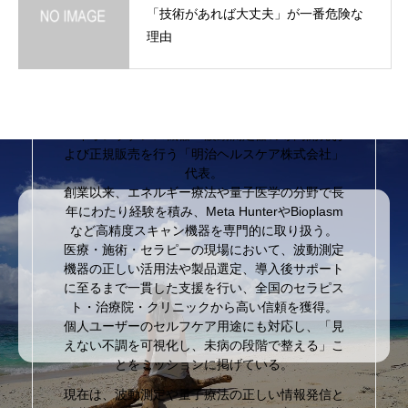
「技術があれば大丈夫」が一番危険な
理由
波動測定器バイオレゾナンス機器専門店
【明治ヘルスケア】代表取締役川俣潤
波動測定器・バイオレゾナンス機器の専門家。
バイオレゾナンス機器・波動測定器の専門開発お
よび正規販売を行う「明治ヘルスケア株式会社」
代表。
創業以来、エネルギー療法や量子医学の分野で長
年にわたり経験を積み、Meta HunterやBioplasm
など高精度スキャン機器を専門的に取り扱う。
医療・施術・セラピーの現場において、波動測定
機器の正しい活用法や製品選定、導入後サポート
に至るまで一貫した支援を行い、全国のセラピス
ト・治療院・クリニックから高い信頼を獲得。
個人ユーザーのセルフケア用途にも対応し、「見
えない不調を可視化し、未病の段階で整える」こ
とをミッションに掲げている。
現在は、波動測定や量子療法の正しい情報発信と