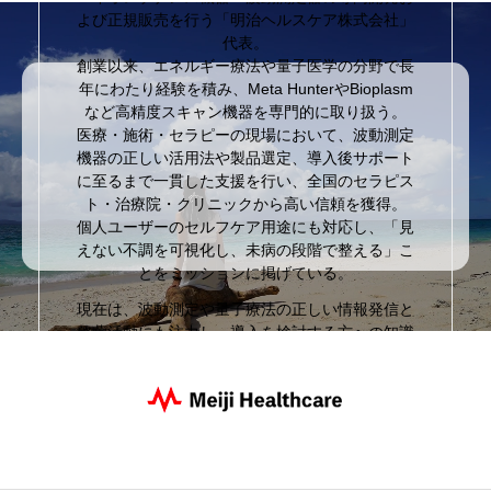
よび正規販売を行う「明治ヘルスケア株式会社」
代表。
創業以来、エネルギー療法や量子医学の分野で長
年にわたり経験を積み、Meta HunterやBioplasm
など高精度スキャン機器を専門的に取り扱う。
医療・施術・セラピーの現場において、波動測定
機器の正しい活用法や製品選定、導入後サポート
に至るまで一貫した支援を行い、全国のセラピス
ト・治療院・クリニックから高い信頼を獲得。
個人ユーザーのセルフケア用途にも対応し、「見
えない不調を可視化し、未病の段階で整える」こ
とをミッションに掲げている。
現在は、波動測定や量子療法の正しい情報発信と
啓蒙活動にも注力し、導入を検討する方への知識
提供や、誤情報の排除にも尽力。
本ブログでは、専門家の立場から製品レビュー・
比較・効果的な活用法・サロン導入事例など、現
場に根ざした実用情報を発信している。