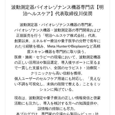
波動測定器バイオレゾナンス機器専門店【明
治ヘルスケア】代表取締役川俣潤
波動測定器・バイオレゾナンス機器の専門家。
バイオレゾナンス機器・波動測定器の専門開発および
正規販売を行う「明治ヘルスケア株式会社」代表。
創業以来、エネルギー療法や量子医学の分野で長年に
わたり経験を積み、Meta HunterやBioplasmなど高精
度スキャン機器を専門的に取り扱う。
医療・施術・セラピーの現場において、波動測定機器
の正しい活用法や製品選定、導入後サポートに至るま
で一貫した支援を行い、全国のセラピスト・治療院・
クリニックから高い信頼を獲得。
個人ユーザーのセルフケア用途にも対応し、「見えな
い不調を可視化し、未病の段階で整える」ことをミッ
ションに掲げている。
現在は、波動測定や量子療法の正しい情報発信と啓蒙
活動にも注力し、導入を検討する方への知識提供や、
誤情報の排除にも尽力。
本ブログでは、専門家の立場から製品レビュー・比