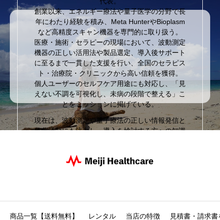
代表。
創業以来、エネルギー療法や量子医学の分野で長
年にわたり経験を積み、Meta HunterやBioplasm
など高精度スキャン機器を専門的に取り扱う。
医療・施術・セラピーの現場において、波動測定
機器の正しい活用法や製品選定、導入後サポート
に至るまで一貫した支援を行い、全国のセラピス
ト・治療院・クリニックから高い信頼を獲得。
個人ユーザーのセルフケア用途にも対応し、「見
えない不調を可視化し、未病の段階で整える」こ
とをミッションに掲げている。
現在は、波動測定や量子療法の正しい情報発信と
啓蒙活動にも注力し、導入を検討する方への知識
提供や、誤情報の排除にも尽力。
本ブログでは、専門家の立場から製品レビュー・
比較・効果的な活用法・サロン導入事例など、現
場に根ざした実用情報を発信している。
明治ヘルスケア株式会社は、バイオレゾナンス機器と波動測
商品一覧【送料無料】
レンタル
当店の特徴
見積書・請求書
定器の専門開発・販売を行う日本のパイオニア企業です。創